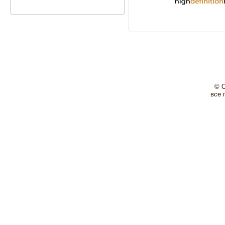
© 
все 